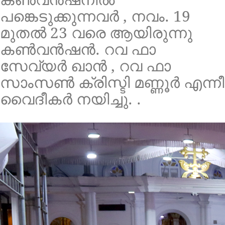
പങ്കെടുക്കുന്നവർ , നവം. 19
മുതൽ 23 വരെ ആയിരുന്നു
കൺവൻഷൻ. റവ ഫാ
സേവ്യർ ഖാൻ , റവ ഫാ
സാംസൺ ക്രിസ്ടി മണ്ണൂർ എന്നീ
വൈദീകർ നയിച്ചു. .