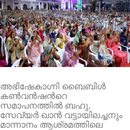
അഭിഷേകാഗ്നി ബൈബിൾ
കൺവൻഷൻറെ
സമാപനത്തിൽ ബഹു.
സേവ്യർ ഖാൻ വട്ടായിലച്ചനും
മാന്നാനം ആശ്രമത്തിലെ