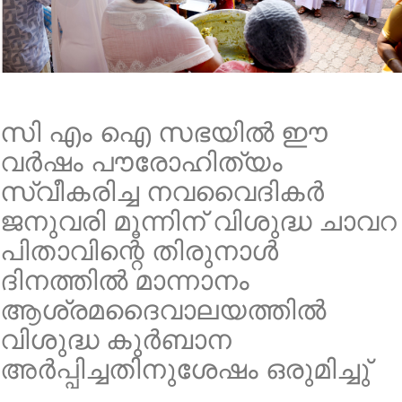
സി എം ഐ സഭയിൽ ഈ
വർഷം പൗരോഹിത്യം
സ്വീകരിച്ച നവവൈദികർ
ജനുവരി മൂന്നിന് വിശുദ്ധ ചാവറ
പിതാവിന്റെ തിരുനാൾ
ദിനത്തിൽ മാന്നാനം
ആശ്രമദൈവാലയത്തിൽ
വിശുദ്ധ കുർബാന
അർപ്പിച്ചതിനുശേഷം ഒരുമിച്ചു്