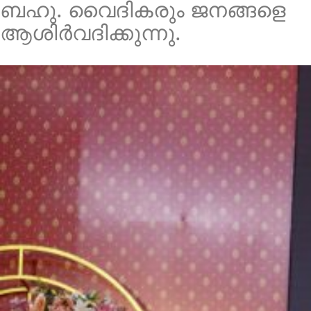
ബഹു. വൈദികരും ജനങ്ങളെ
ആശിർവദിക്കുന്നു.