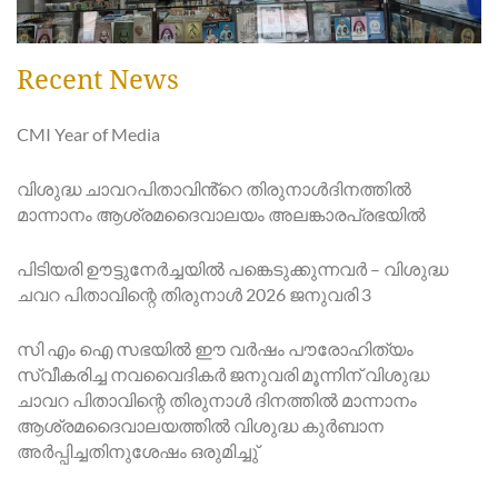
Recent News
CMI Year of Media
വിശുദ്ധ ചാവറപിതാവിൻ്റെ തിരുനാൾദിനത്തിൽ
മാന്നാനം ആശ്രമദൈവാലയം അലങ്കാരപ്രഭയിൽ
പിടിയരി ഊട്ടുനേർച്ചയിൽ പങ്കെടുക്കുന്നവർ – വിശുദ്ധ
ചവറ പിതാവിന്റെ തിരുനാൾ 2026 ജനുവരി 3
സി എം ഐ സഭയിൽ ഈ വർഷം പൗരോഹിത്യം
സ്വീകരിച്ച നവവൈദികർ ജനുവരി മൂന്നിന് വിശുദ്ധ
ചാവറ പിതാവിന്റെ തിരുനാൾ ദിനത്തിൽ മാന്നാനം
ആശ്രമദൈവാലയത്തിൽ വിശുദ്ധ കുർബാന
അർപ്പിച്ചതിനുശേഷം ഒരുമിച്ചു്